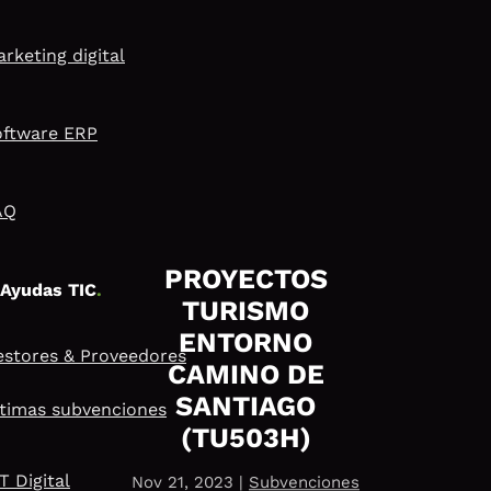
rketing digital
oftware ERP
AQ
PROYECTOS
Ayudas TIC
.
TURISMO
ENTORNO
stores & Proveedores
CAMINO DE
SANTIAGO
timas subvenciones
(TU503H)
T Digital
Nov 21, 2023
|
Subvenciones