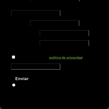
Dirección de correo electrónico
Teléfono
Nuevo campo
Nuevo campo
Nuevo campo
He leído y acepto la
política de privacidad
Enviar