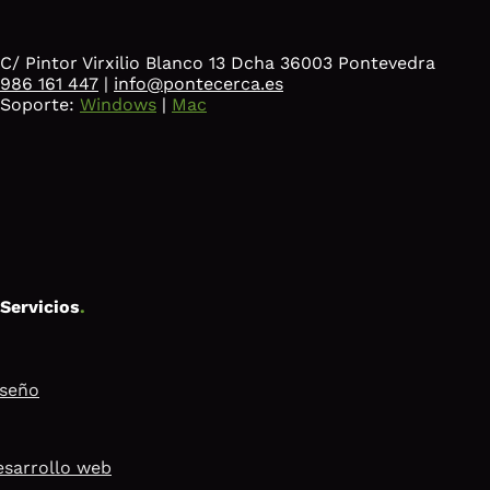
C/ Pintor Virxilio Blanco 13 Dcha 36003 Pontevedra
986 161 447
|
info@pontecerca.es
Soporte:
Windows
|
Mac
Servicios
.
iseño
sarrollo web