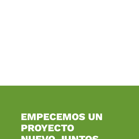
NO TE DUERMAS EN LOS
LAURELES
¡No dejes que tu competencia tome la delantera!
Comienza tu proyecto con nosotros.
EMPECEMOS UN
PROYECTO