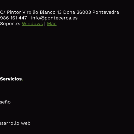
C/ Pintor Virxilio Blanco 13 Dcha 36003 Pontevedra
986 161 447
|
info@pontecerca.es
Soporte:
Windows
|
Mac
Servicios
.
iseño
sarrollo web