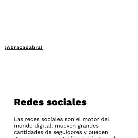
Definimos la mejor estrategia publicitaria para tu
empresa y gestionamos el proceso de forma
integral. Generamos contenido de calidad con
equipos coordinados de profesionales.
¿Empezamos a hacer magia?
¡Abracadabra!
Redes sociales
Las redes sociales son el motor del
mundo digital: mueven grandes
cantidades de seguidores y pueden