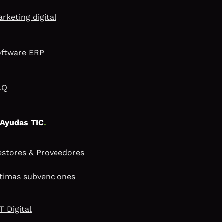
rketing digital
oftware ERP
AQ
Ayudas TIC
.
stores & Proveedores
timas subvenciones
T Digital