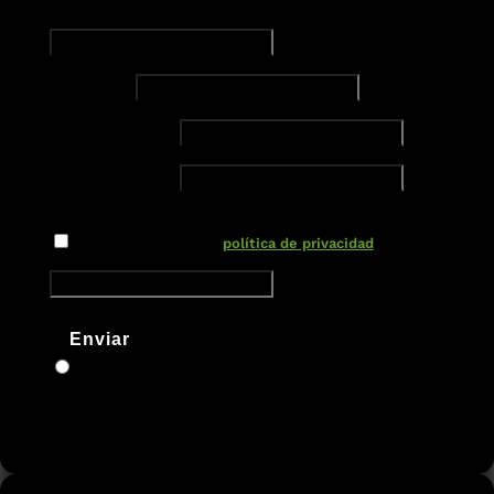
Dirección de correo electrónico
Teléfono
Nuevo campo
Nuevo campo
Nuevo campo
He leído y acepto la
política de privacidad
Enviar