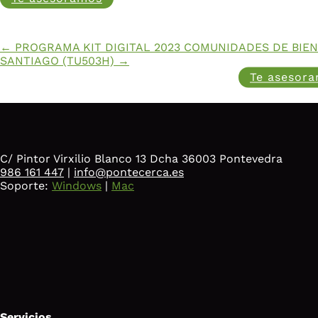
←
PROGRAMA KIT DIGITAL 2023 COMUNIDADES DE BIEN
SANTIAGO (TU503H)
→
Te asesor
C/ Pintor Virxilio Blanco 13 Dcha 36003 Pontevedra
986 161 447
|
info@pontecerca.es
Soporte:
Windows
|
Mac
Servicios
.