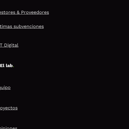
stores & Proveedores
timas subvenciones
T Digital
El lab
.
quipo
royectos
piniones