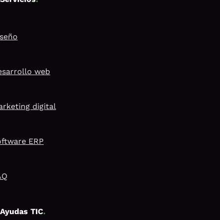
iseño
sarrollo web
rketing digital
oftware ERP
AQ
Ayudas TIC
.