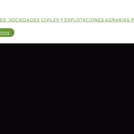
EMPRESAS (IG295
ES, SOCIEDADES CIVILES Y EXPLOTACIONES AGRARIAS
Nov 17, 2023
|
Subvenciones
amos