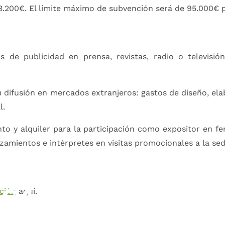
3.200€. El límite máximo de subvención será de 95.000€ p
s de publicidad en prensa, revistas, radio o televisió
su difusión en mercados extranjeros: gastos de diseño, el
l.
to y alquiler para la participación como expositor en fe
azamientos e intérpretes en visitas promocionales a la se
GALICIA EXPORTA
ción
aquí.