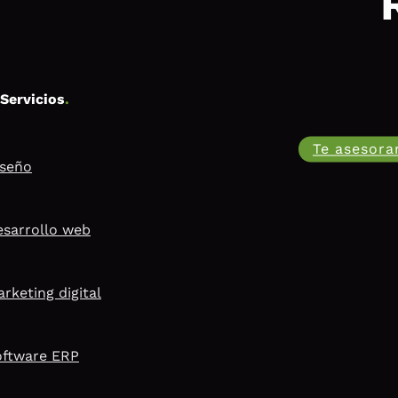
Servicios
.
Te asesor
iseño
sarrollo web
rketing digital
oftware ERP