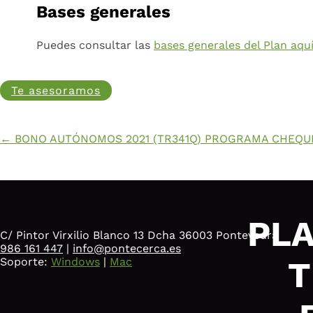
Bases generales
Puedes consultar las
bases generales del Plan aquí
Te asesoramos
←
BONO AUTÓNOMOS 2021 (TR341Q)
PROGRAMA CHEQUES
PLA
C/ Pintor Virxilio Blanco 13 Dcha 36003 Pontevedra
986 161 447
|
info@pontecerca.es
T
Soporte:
Windows
|
Mac