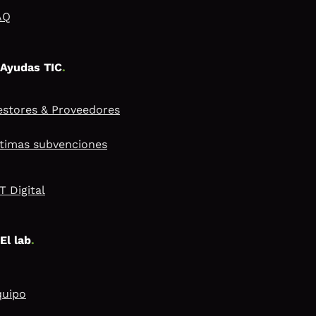
AQ
Ayudas TIC
.
stores & Proveedores
timas subvenciones
T Digital
El lab
.
quipo