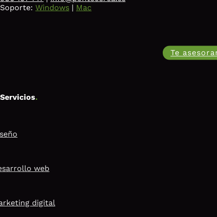
Soporte:
Windows
|
Mac
Te asesor
Servicios
.
iseño
sarrollo web
rketing digital