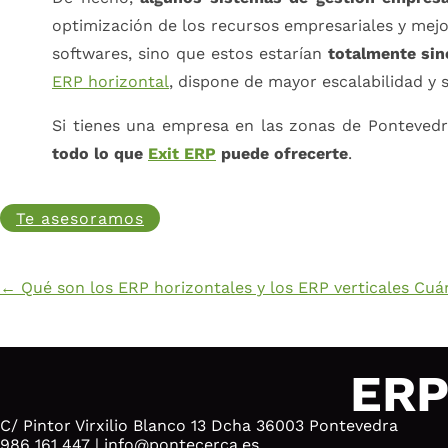
optimización de los recursos empresariales y mejo
softwares, sino que estos estarían
totalmente sin
ERP horizontal
, dispone de mayor escalabilidad y 
Si tienes una empresa en las zonas de Ponteved
todo lo que
Exit ERP
puede ofrecerte
.
Te asesoramos
←
Qué son los ERP horizontales y los ERP verticales
Cuá
ERP
C/ Pintor Virxilio Blanco 13 Dcha 36003 Pontevedra
986 161 447
|
info@pontecerca.es