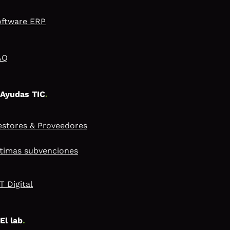
oftware ERP
AQ
Ayudas TIC
.
stores & Proveedores
timas subvenciones
T Digital
El lab
.