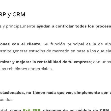
ERP y CRM
s y principalmente
ayudan a
controlar todos los proces
ones con el cliente
. Su función principal es la de a
ermite generar estudios de mercado en base a los que ela
izar y mejorar la rentabilidad de tu empresa
; con unos
las relaciones comerciales.
lacionados, no tienen nada que ver, simplemente son 
los dos.
arial, como
Exit ERP
, disponen de un módulo de CRM
p