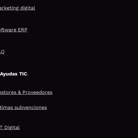
rketing digital
oftware ERP
AQ
Ayudas TIC
.
stores & Proveedores
timas subvenciones
T Digital