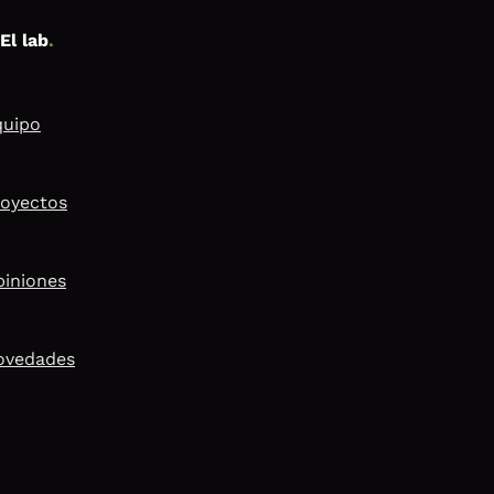
El lab
.
quipo
royectos
piniones
ovedades