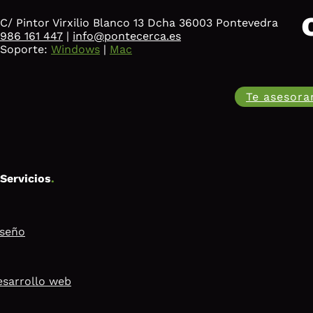
C/ Pintor Virxilio Blanco 13 Dcha 36003 Pontevedra
986 161 447
|
info@pontecerca.es
Soporte:
Windows
|
Mac
Te asesor
Servicios
.
iseño
sarrollo web