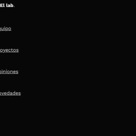
El lab
.
quipo
royectos
piniones
ovedades