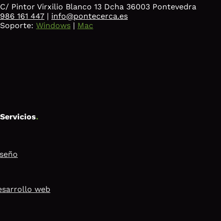
C/ Pintor Virxilio Blanco 13 Dcha 36003 Pontevedra
986 161 447
|
info@pontecerca.es
Soporte:
Windows
|
Mac
Servicios
.
iseño
sarrollo web