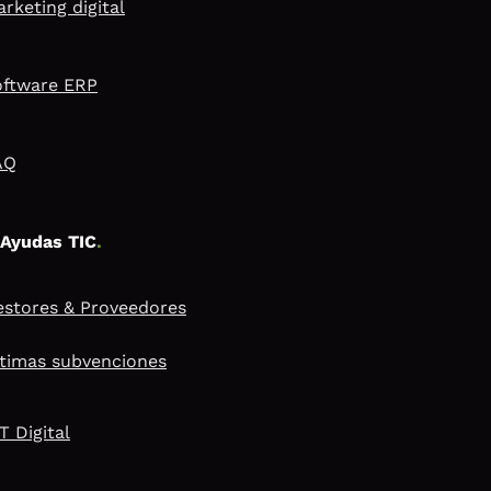
rketing digital
oftware ERP
AQ
Ayudas TIC
.
stores & Proveedores
timas subvenciones
T Digital