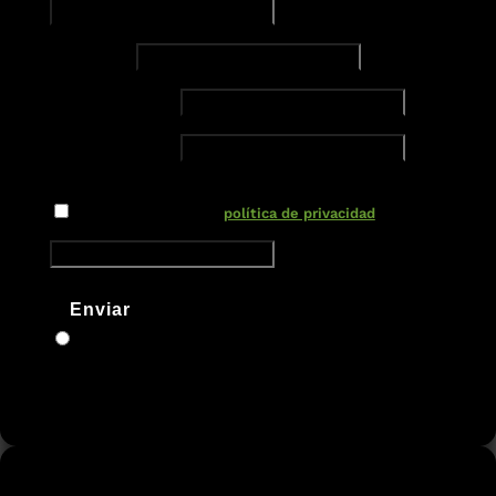
Teléfono
Nuevo campo
Nuevo campo
Nuevo campo
He leído y acepto la
política de privacidad
Enviar
Somos agentes digitalizadores del