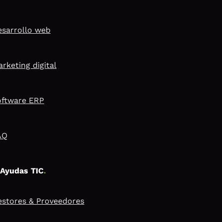
sarrollo web
rketing digital
oftware ERP
AQ
Ayudas TIC
.
stores & Proveedores