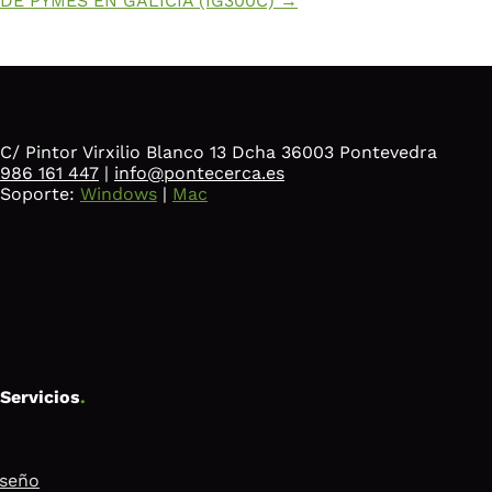
DE PYMES EN GALICIA (IG300C)
→
C/ Pintor Virxilio Blanco 13 Dcha 36003 Pontevedra
986 161 447
|
info@pontecerca.es
Soporte:
Windows
|
Mac
Servicios
.
iseño