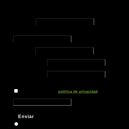
Empresa
Dirección de correo electrónico
Teléfono
Nuevo campo
Nuevo campo
Nuevo campo
He leído y acepto la
política de privacidad
Enviar