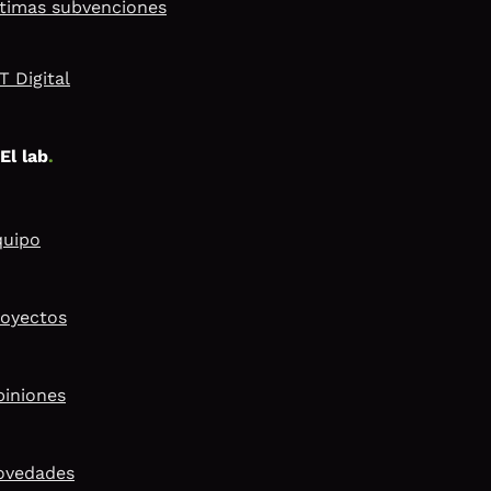
timas subvenciones
T Digital
El lab
.
quipo
royectos
piniones
ovedades